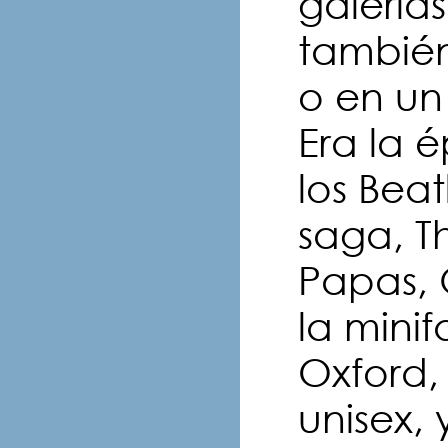
galerías
tambié
o en un
Era la 
los Beat
saga, 
Papas, 
la minif
Oxford, 
unisex, 