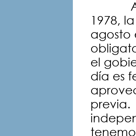
Así q
1978, l
agosto e
obligat
el gobi
día es 
aprovec
previa.
indepen
tenemos