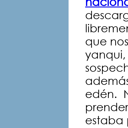
naciona
descarga
libremen
que nos
yanqui,
sospech
además 
edén. 
prender
estaba 