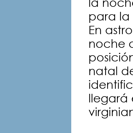
la noch
para la
En astro
noche d
posición
natal d
identifi
llegará 
virginia