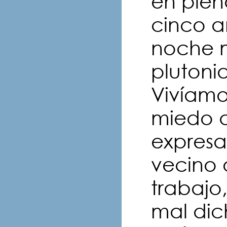
en plen
cinco a
noche m
plutoni
Vivíamos
miedo d
expresa
vecino
trabajo
mal dic