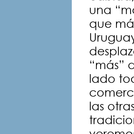
una “ma
que má
Uruguay
desplaz
“más” d
lado to
comerci
las otra
tradici
veremos