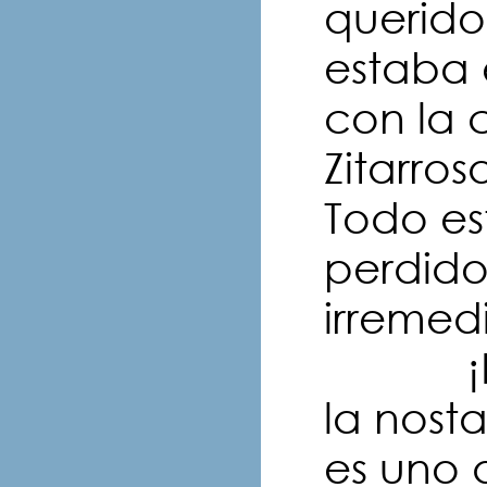
querido
estaba 
con la 
Zitarros
Todo es
perdido
irremed
¡Era e
la nost
es uno d