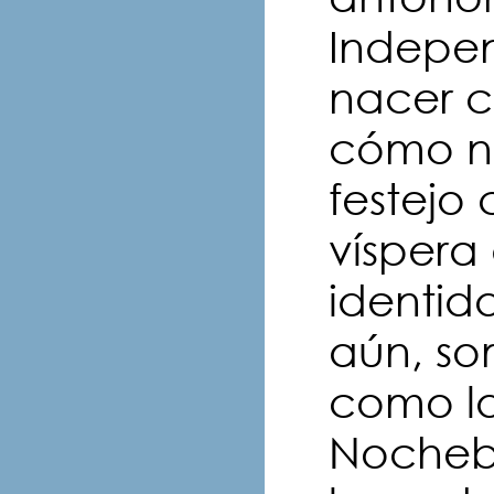
Indepen
nacer c
cómo no
festejo
víspera
identid
aún, so
como la
Nocheb