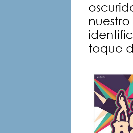
oscurid
nuestro
identif
toque de