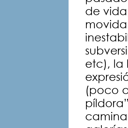
de vida
movida 
inestabi
subversi
etc), la
expresió
(poco a
píldora”
caminar