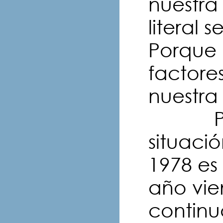
nuestra
literal 
Porque 
factore
nuestra
Prime
situaci
1978 es
año vie
contin