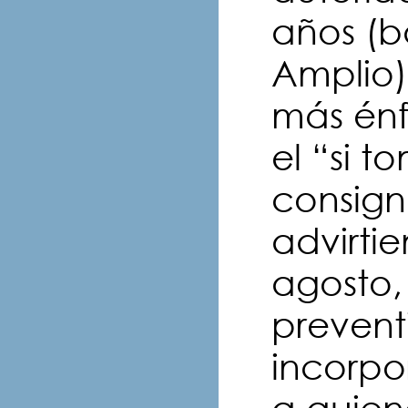
años (b
Amplio)
más énf
el “si 
consign
advirti
agosto,
prevent
incorpo