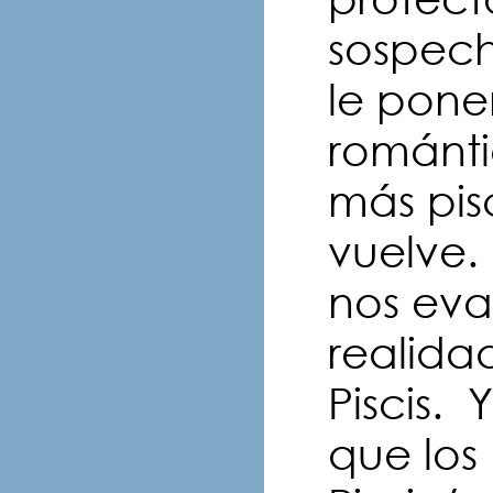
sospech
le pon
románti
más pis
vuelve.
nos eva
realida
Piscis. 
que los 