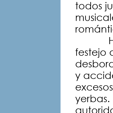
todos j
musicale
románti
Ha da
festejo
desbord
y accid
excesos
yerbas.
autorid