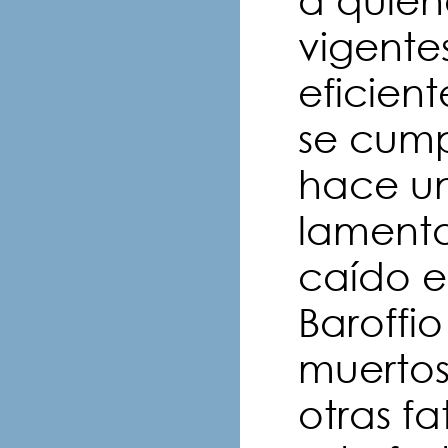
a quiene
vigente
eficien
se cump
hace un
lamenta
caído e
Baroffi
muertos
otras f