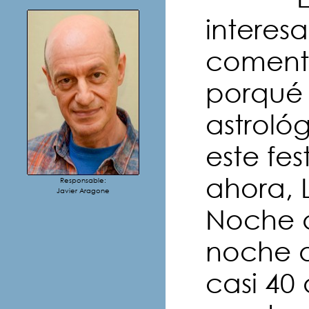
interes
comenta
porqué
astroló
este fes
ahora, 
Responsable:
Javier Aragone
Noche d
noche d
casi 40