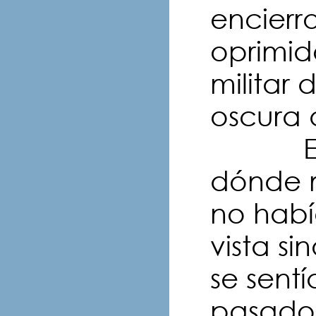
encierr
oprimid
militar
oscura 
En es
dónde m
no habí
vista s
se sentí
pasado,