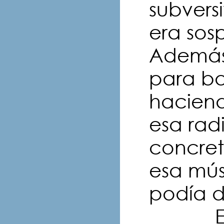
subversi
era sos
Además
para ba
haciend
esa rad
concret
esa mús
podía d
Entonc