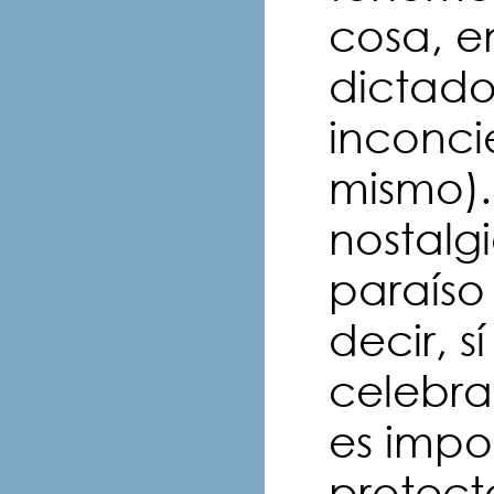
cosa, e
dictador
inconcie
mismo).
nostalg
paraíso
decir, s
celebrar
es impo
protect