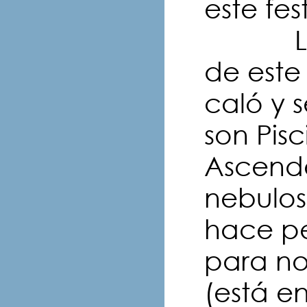
este fes
Los ac
de este
caló y 
son Pisc
Ascende
nebulo
hace pe
para no
(está en