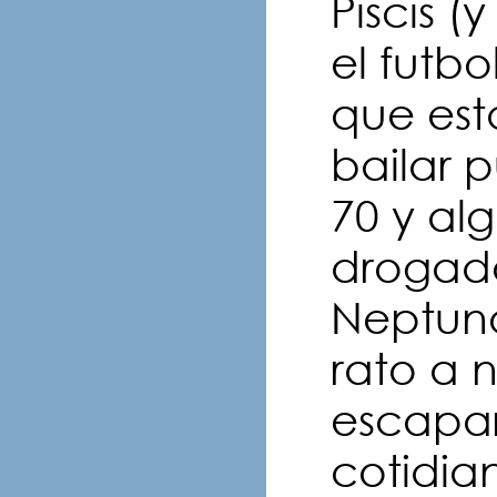
Piscis (
el futbo
que est
bailar p
70 y alg
drogado
Neptuno
rato a 
escapar 
cotidia