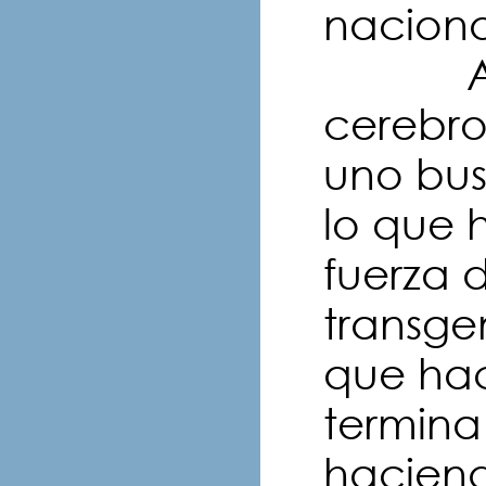
nacion
Al fin
cerebro
uno bus
lo que 
fuerza 
transge
que hac
termin
hacien