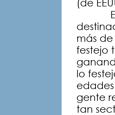
(de EEUU
En pr
destina
más de 
festejo
ganando
lo fest
edades.
gente re
tan sec