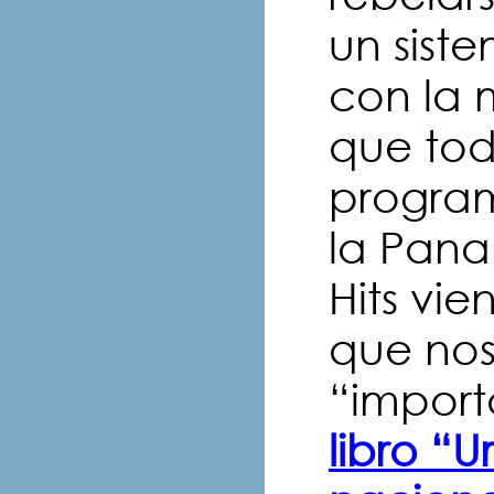
un sist
con la 
que tod
program
la Pana
Hits vi
que nos
“impor
libro “U