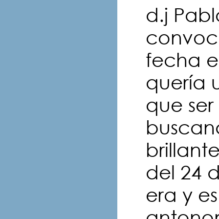
d.j Pab
convoca
fecha e
quería 
que ser 
buscand
brillan
del 24 
era y es
antonom