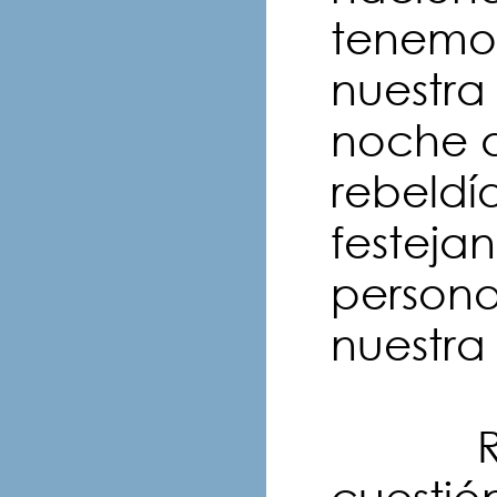
tenemos 
nuestra
noche d
rebeldí
festeja
persona
nuestra
Retom