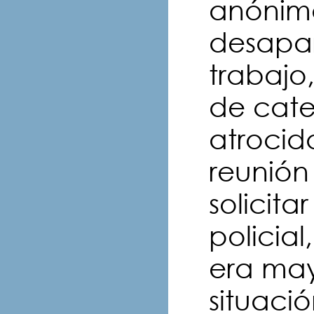
anónim
desapar
trabajo
de cate
atroci
reunión
solicita
policial,
era ma
situaci